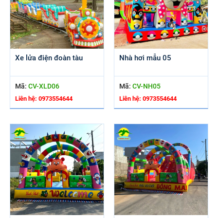
Xe lửa điện đoàn tàu
Nhà hơi mẫu 05
Mã:
CV-XLD06
Mã:
CV-NH05
Liên hệ: 0973554644
Liên hệ: 0973554644