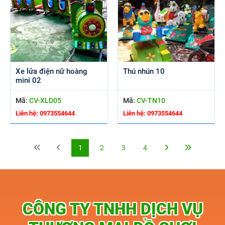
Xe lửa điện nữ hoàng
Thú nhún 10
mini 02
Mã:
CV-XLD05
Mã:
CV-TN10
Liên hệ: 0973554644
Liên hệ: 0973554644
1
2
3
4
CÔNG TY TNHH DỊCH VỤ