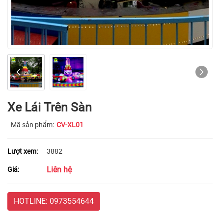
Xe Lái Trên Sàn
Mã sản phẩm:
CV-XL01
Lượt xem:
3882
Liên hệ
Giá:
HOTLINE: 0973554644