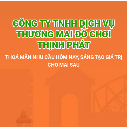
CÔNG TY TNHH DỊCH VỤ
THƯƠNG MẠI ĐỒ CHƠI
THỊNH PHÁT
THOẢ MÃN NHU CẦU HÔM NAY, SÁNG TẠO GIÁ TRỊ
CHO MAI SAU