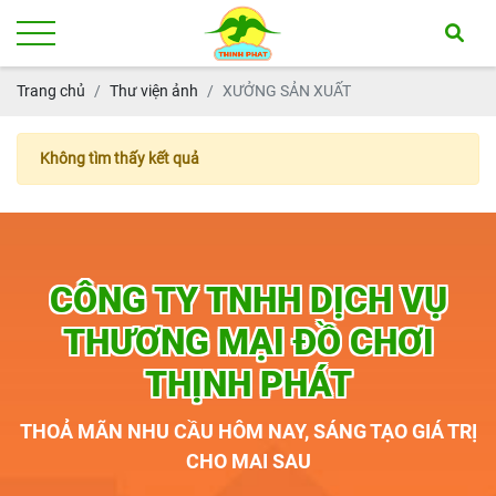
Trang chủ
Thư viện ảnh
XƯỞNG SẢN XUẤT
Không tìm thấy kết quả
CÔNG TY TNHH DỊCH VỤ
THƯƠNG MẠI ĐỒ CHƠI
THỊNH PHÁT
THOẢ MÃN NHU CẦU HÔM NAY, SÁNG TẠO GIÁ TRỊ
CHO MAI SAU