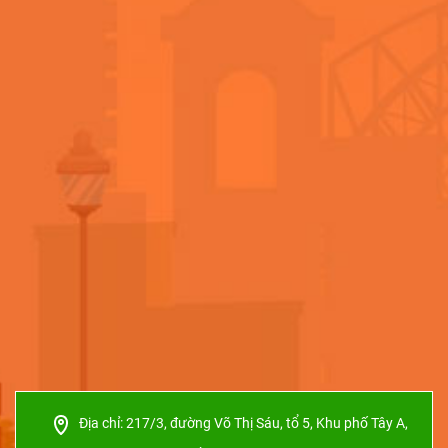
Địa chỉ:
217/3, đường Võ Thị Sáu, tổ 5, Khu phố Tây A,