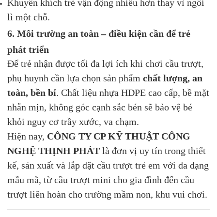
Khuyến khích trẻ vận động nhiều hơn thay vì ngồi
lì một chỗ.
6. Môi trường an toàn – điều kiện cần để trẻ
phát triển
Để trẻ nhận được tối đa lợi ích khi chơi cầu trượt,
phụ huynh cần lựa chọn sản phẩm
chất lượng, an
toàn, bền bỉ
. Chất liệu nhựa HDPE cao cấp, bề mặt
nhẵn mịn, không góc cạnh sắc bén sẽ bảo vệ bé
khỏi nguy cơ trầy xước, va chạm.
Hiện nay,
CÔNG TY CP KỸ THUẬT CÔNG
NGHỆ THỊNH PHÁT
là đơn vị uy tín trong thiết
kế, sản xuất và lắp đặt cầu trượt trẻ em với đa dạng
mẫu mã, từ cầu trượt mini cho gia đình đến cầu
trượt liên hoàn cho trường mầm non, khu vui chơi.