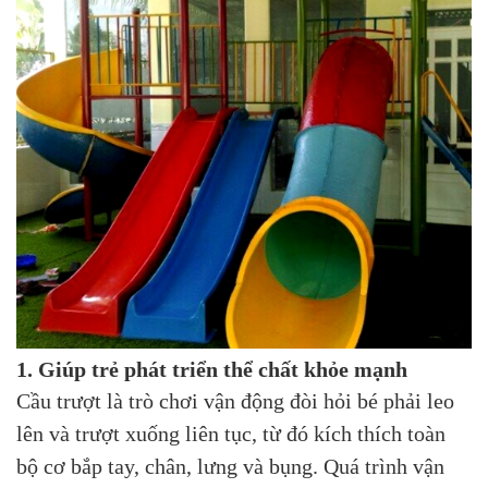
1. Giúp trẻ phát triển thể chất khỏe mạnh
Cầu trượt là trò chơi vận động đòi hỏi bé phải leo
lên và trượt xuống liên tục, từ đó kích thích toàn
bộ cơ bắp tay, chân, lưng và bụng. Quá trình vận