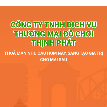
CÔNG TY TNHH DỊCH VỤ
THƯƠNG MẠI ĐỒ CHƠI
THỊNH PHÁT
THOẢ MÃN NHU CẦU HÔM NAY, SÁNG TẠO GIÁ TRỊ
CHO MAI SAU