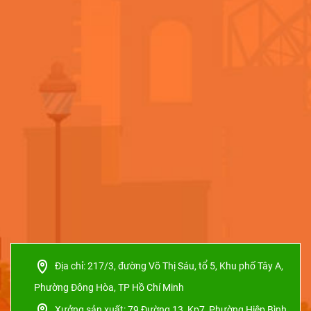
Địa chỉ:
217/3, đường Võ Thị Sáu, tổ 5, Khu phố Tây A,
Phường Đông Hòa, TP Hồ Chí Minh
Xưởng sản xuất:
79 Đường 13, Kp7, Phường Hiệp Bình,