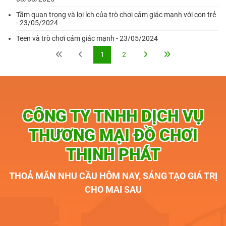
Tầm quan trọng và lợi ích của trò chơi cảm giác mạnh với con trẻ
- 23/05/2024
Teen và trò chơi cảm giác mạnh - 23/05/2024
1
2
CÔNG TY TNHH DỊCH VỤ
THƯƠNG MẠI ĐỒ CHƠI
THỊNH PHÁT
THOẢ MÃN NHU CẦU HÔM NAY, SÁNG TẠO GIÁ TRỊ
CHO MAI SAU