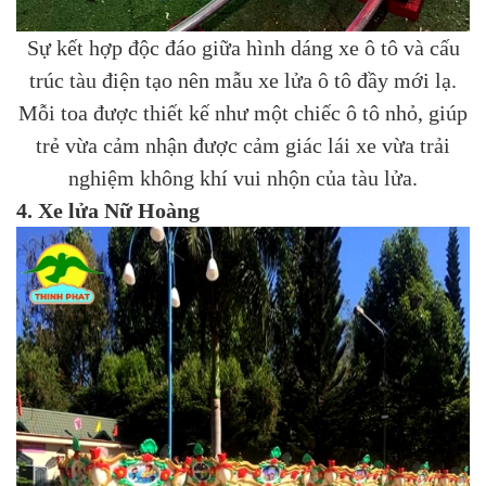
Sự kết hợp độc đáo giữa hình dáng xe ô tô và cấu
trúc tàu điện tạo nên mẫu xe lửa ô tô đầy mới lạ.
Mỗi toa được thiết kế như một chiếc ô tô nhỏ, giúp
trẻ vừa cảm nhận được cảm giác lái xe vừa trải
nghiệm không khí vui nhộn của tàu lửa.
4. Xe lửa Nữ Hoàng