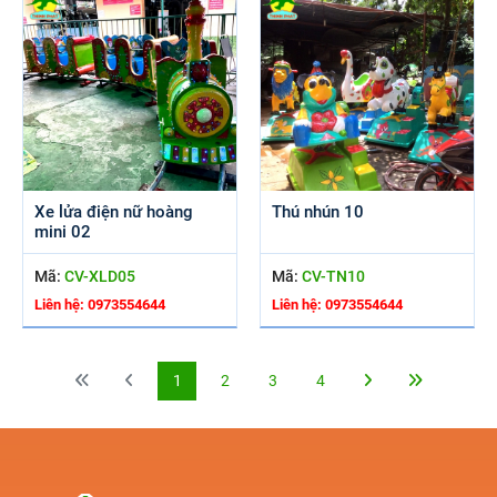
Xe lửa điện nữ hoàng
Thú nhún 10
mini 02
Mã:
CV-XLD05
Mã:
CV-TN10
Liên hệ: 0973554644
Liên hệ: 0973554644
1
2
3
4