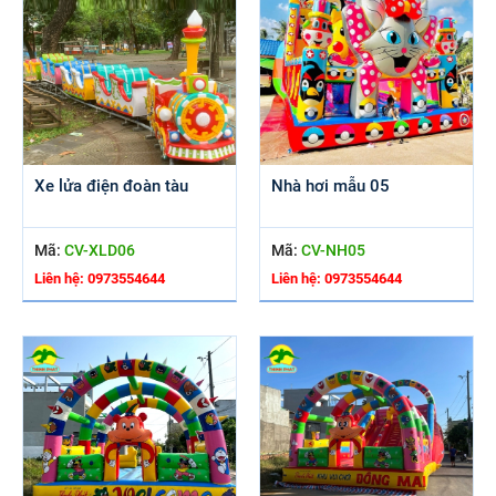
Xe lửa điện đoàn tàu
Nhà hơi mẫu 05
Mã:
CV-XLD06
Mã:
CV-NH05
Liên hệ: 0973554644
Liên hệ: 0973554644