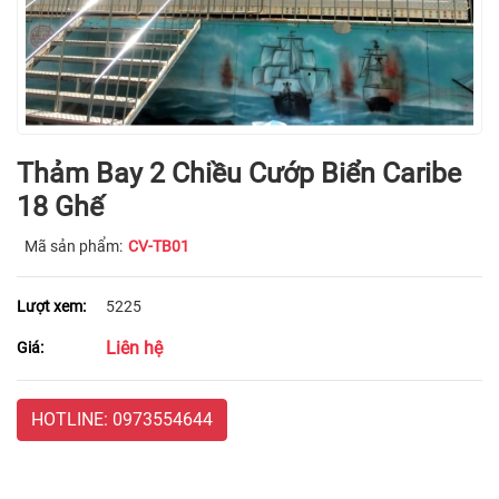
Thảm Bay 2 Chiều Cướp Biển Caribe
18 Ghế
Mã sản phẩm:
CV-TB01
Lượt xem:
5225
Liên hệ
Giá:
HOTLINE: 0973554644