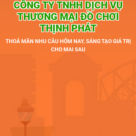
CÔNG TY TNHH DỊCH VỤ
THƯƠNG MẠI ĐỒ CHƠI
THỊNH PHÁT
THOẢ MÃN NHU CẦU HÔM NAY, SÁNG TẠO GIÁ TRỊ
CHO MAI SAU