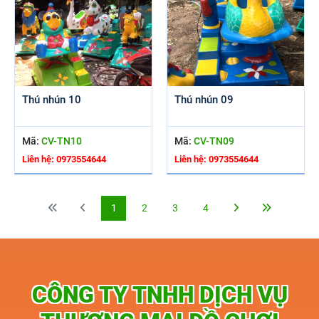
Thú nhún 10
Thú nhún 09
Mã:
CV-TN10
Mã:
CV-TN09
Liên hệ: 0973554644
Liên hệ: 0973554644
1
2
3
4
CÔNG TY TNHH DỊCH VỤ