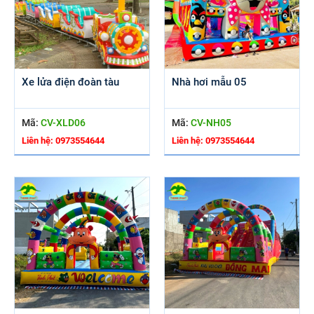
Xe lửa điện đoàn tàu
Nhà hơi mẫu 05
Mã:
CV-XLD06
Mã:
CV-NH05
Liên hệ: 0973554644
Liên hệ: 0973554644