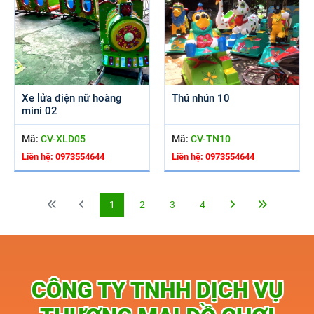
Xe lửa điện nữ hoàng
Thú nhún 10
mini 02
Mã:
CV-XLD05
Mã:
CV-TN10
Liên hệ: 0973554644
Liên hệ: 0973554644
1
2
3
4
CÔNG TY TNHH DỊCH VỤ