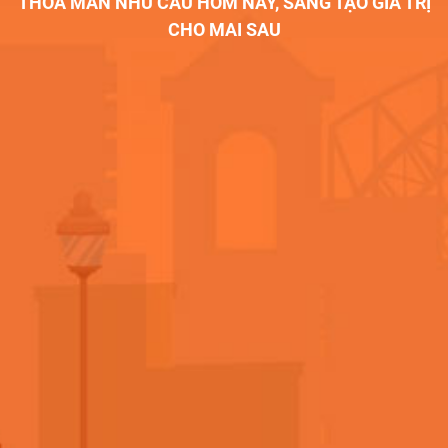
THOẢ MÃN NHU CẦU HÔM NAY, SÁNG TẠO GIÁ TRỊ
CHO MAI SAU