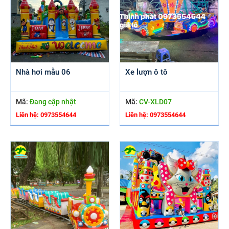
Nhà hơi mẫu 06
Xe lượn ô tô
Mã:
Đang cập nhật
Mã:
CV-XLD07
Liên hệ: 0973554644
Liên hệ: 0973554644