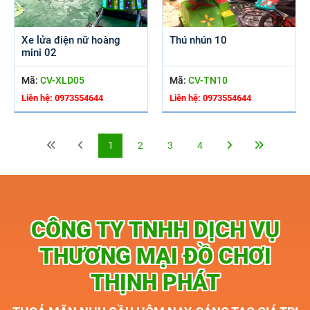
Xe lửa điện nữ hoàng
Thú nhún 10
mini 02
Mã:
CV-XLD05
Mã:
CV-TN10
Liên hệ: 0973554644
Liên hệ: 0973554644
1
2
3
4
CÔNG TY TNHH DỊCH VỤ
THƯƠNG MẠI ĐỒ CHƠI
THỊNH PHÁT