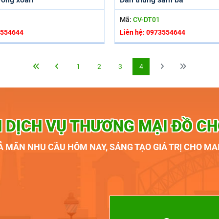
Mã:
CV-DT01
3554644
Liên hệ: 0973554644
1
2
3
4
 DỊCH VỤ THƯƠNG MẠI ĐỒ CH
̉ MÃN NHU CẦU HÔM NAY, SÁNG TẠO GIÁ TRỊ CHO MA