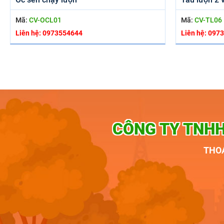
Mã:
CV-OCL01
Mã:
CV-TL06
Liên hệ: 0973554644
Liên hệ: 097
CÔNG TY TNHH
THOA