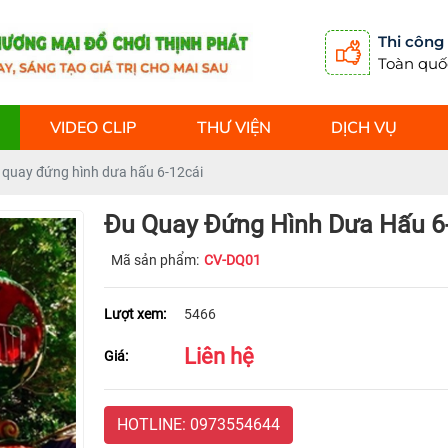
Thi công
Toàn quố
VIDEO CLIP
THƯ VIỆN
DỊCH VỤ
 quay đứng hình dưa hấu 6-12cái
Đu Quay Đứng Hình Dưa Hấu 6
Mã sản phẩm:
CV-DQ01
Lượt xem:
5466
Liên hệ
Giá:
HOTLINE: 0973554644