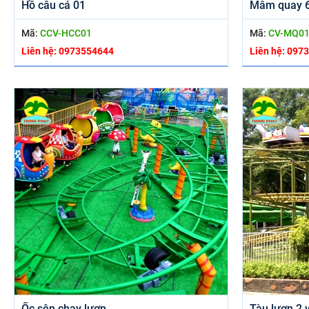
Hồ câu cá 01
Mâm quay 6
Mã:
CCV-HCC01
Mã:
CV-MQ0
Liên hệ: 0973554644
Liên hệ: 097
Ốc sên chạy lượn
Tàu lượn 2 