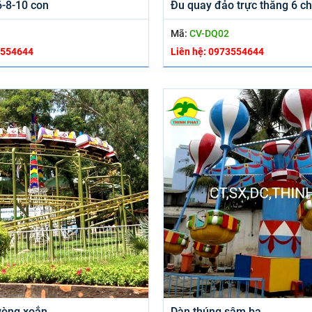
-8-10 con
Đu quay đảo trực thăng 6 ch
1
Mã:
CV-DQ02
3554644
Liên hệ: 0973554644
vòng xoắn
Dàn thúng sâm ba