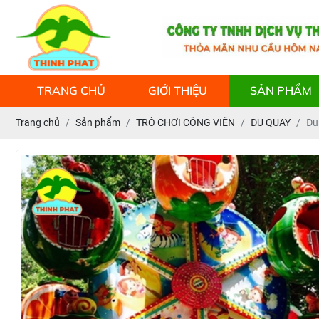
TRANG CHỦ
GIỚI THIỆU
SẢN PHẨM
Trang chủ
Sản phẩm
TRÒ CHƠI CÔNG VIÊN
ĐU QUAY
Đu