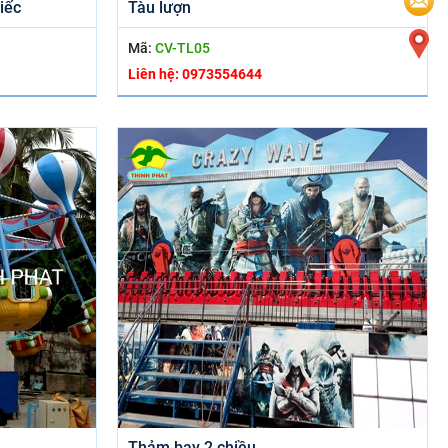
iếc
Tàu lượn
Mã:
CV-TL05
Liên hệ: 0973554644
Thảm bay 2 chiều