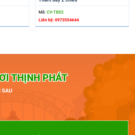
Mã:
CV-TB02
Liên hệ: 0973554644
ƠI THỊNH PHÁT
I SAU