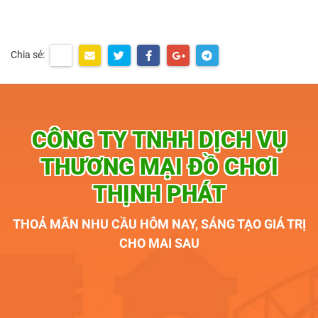
Chia sẻ:
CÔNG TY TNHH DỊCH VỤ
THƯƠNG MẠI ĐỒ CHƠI
THỊNH PHÁT
THOẢ MÃN NHU CẦU HÔM NAY, SÁNG TẠO GIÁ TRỊ
CHO MAI SAU